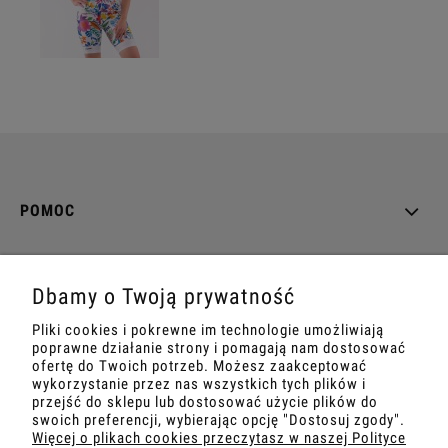
POMOC
MOJE KONTO
Dbamy o Twoją prywatność
PŁATNOŚCI I DOSTAWA
Pliki cookies i pokrewne im technologie umożliwiają
poprawne działanie strony i pomagają nam dostosować
INFORMACJE
ofertę do Twoich potrzeb. Możesz zaakceptować
wykorzystanie przez nas wszystkich tych plików i
przejść do sklepu lub dostosować użycie plików do
O NAS
swoich preferencji, wybierając opcję "Dostosuj zgody".
Więcej o plikach cookies przeczytasz w naszej Polityce