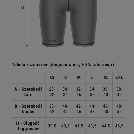
Tabela rozmiarów (długość w cm, ± 5% tolerancji)
XS
S
M
L
XL
2XL
A - Szerokość
28-
30-
32-
34-
36-
38-
talii
32
34
36
38
40
42
B - Szerokość
38-
40-
42-
44-
46-
48-
bioder
42
44
46
48
50
52
H - Długość
39,5
40,5
41,5
43,5
44,5
46,5
legginsów