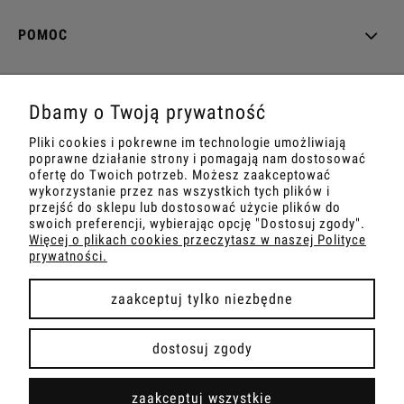
POMOC
MOJE KONTO
Dbamy o Twoją prywatność
PŁATNOŚCI I DOSTAWA
Pliki cookies i pokrewne im technologie umożliwiają
poprawne działanie strony i pomagają nam dostosować
INFORMACJE
ofertę do Twoich potrzeb. Możesz zaakceptować
wykorzystanie przez nas wszystkich tych plików i
przejść do sklepu lub dostosować użycie plików do
O NAS
swoich preferencji, wybierając opcję "Dostosuj zgody".
Więcej o plikach cookies przeczytasz w naszej Polityce
prywatności.
zaakceptuj tylko niezbędne
pokaż pełną wersję strony
dostosuj zgody
Sklep internetowy Shoper.pl
zaakceptuj wszystkie