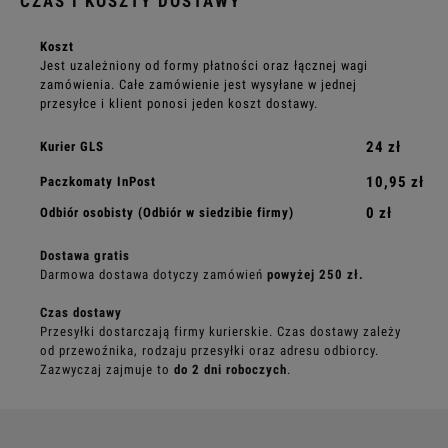
CZAS I KOSZTY DOSTAWY
Koszt
Jest uzależniony od formy płatności oraz łącznej wagi
zamówienia. Całe zamówienie jest wysyłane w jednej
przesyłce i klient ponosi jeden koszt dostawy.
24 zł
Kurier GLS
10,95 zł
Paczkomaty InPost
0 zł
Odbiór osobisty
(Odbiór w siedzibie firmy)
Dostawa gratis
Darmowa dostawa dotyczy zamówień
powyżej 250 zł.
Czas dostawy
Przesyłki dostarczają firmy kurierskie. Czas dostawy zależy
od przewoźnika, rodzaju przesyłki oraz adresu odbiorcy.
Zazwyczaj zajmuje to
do 2 dni roboczych
.