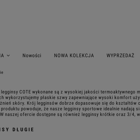
IA
Nowości
NOWA KOLEKCJA
WYPRZEDAŻ
ie
legginsy COTE wykonane są z wysokiej jakości termoaktywnego mat
h wykorzystujemy płaskie szwy zapewniające wysoki komfort uży
żnień skóry. Krój legginsów dobrze dopasowuje się do kształtów c
 produktu powoduje, że nasze legginsy sportowe idealnie nadają si
 W naszej ofercie dostępne są również legginsy krótkie oraz 3/4, 
NSY DŁUGIE