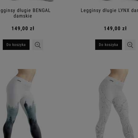
gginsy długie BENGAL
Legginsy długie LYNX da
damskie
149,00 zł
149,00 zł
Do koszyka
Do koszyka