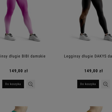
insy długie BIBI damskie
Legginsy długie DAKYS d
149,00 zł
149,00 zł
Do koszyka
Do koszyka