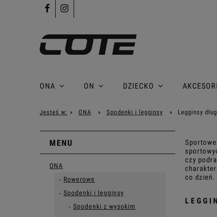
ONA
ON
DZIECKO
AKCESOR
Jesteś w:
»
ONA
»
Spodenki i legginsy
»
Legginsy dług
MENU
Sportowe 
sportowyc
czy podra
ONA
charakter
co dzień.
Rowerowe
Spodenki i legginsy
LEGGI
Spodenki z wysokim