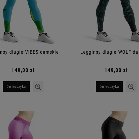
nsy długie VIBES damskie
Legginsy długie WOLF da
149,00 zł
149,00 zł
Do koszyka
Do koszyka