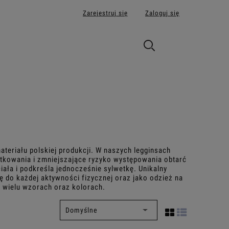
Zarejestruj się
Zaloguj się
eriału polskiej produkcji. W naszych legginsach
tkowania i zmniejszające ryzyko występowania obtarć
iała i podkreśla jednocześnie sylwetkę. Unikalny
ę do każdej aktywności fizycznej oraz jako odzież na
w wielu wzorach oraz kolorach.