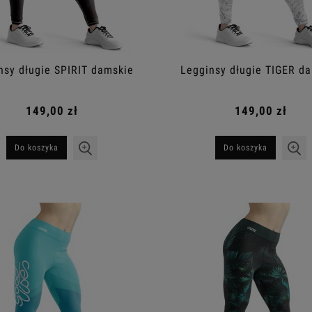
nsy długie SPIRIT damskie
Legginsy długie TIGER d
149,00 zł
149,00 zł
Do koszyka
Do koszyka