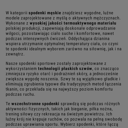
W kategorii
spodenki męskie
znajdziesz wygodne, luźne
modele zaprojektowane z myślą o aktywnych mężczyznach.
Wykonane z
wysokiej jakości termoaktywnego materiału
polskiej produkcji, zapewniają doskonałe odprowadzanie
wilgoci, pozostawiając ciało suche i komfortowe, nawet
podczas intensywnych ćwiczeń. Oddychająca dzianina
wspiera utrzymanie optymalnej temperatury ciała, co czyni
te spodenki idealnym wyborem zarówno na siłownię, jak i na
zewnątrz.
Nasze spodenki sportowe zostały zaprojektowane z
wykorzystaniem
technologii płaskich szwów
, co znacząco
zmniejsza ryzyko otarć i podrażnień skóry, a jednocześnie
zwiększa wygodę noszenia. Szwy te są wyjątkowo gładkie i
eliminują zgrubienia typowe dla tradycyjnych metod łączenia
tkanin, co przekłada się na najwyższy poziom komfortu
podczas ruchu.
Te
wszechstronne spodenki
sprawdzą się podczas różnych
aktywności fizycznych, takich jak bieganie, piłka nożna,
trening siłowy czy rekreacja na świeżym powietrzu. Ich
luźny krój nie krępuje ruchów, co pozwala na pełną swobodę
podczas uprawiania sportu. Wybierz spodenki, które łączą