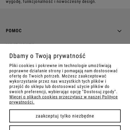
wygodę, funkcjonalność i nowoczesny design.
POMOC
MOJE KONTO
Dbamy o Twoją prywatność
PŁATNOŚCI I DOSTAWA
Pliki cookies i pokrewne im technologie umożliwiają
poprawne działanie strony i pomagają nam dostosować
INFORMACJE
ofertę do Twoich potrzeb. Możesz zaakceptować
wykorzystanie przez nas wszystkich tych plików i
przejść do sklepu lub dostosować użycie plików do
O NAS
swoich preferencji, wybierając opcję "Dostosuj zgody".
Więcej o plikach cookies przeczytasz w naszej Polityce
prywatności.
zaakceptuj tylko niezbędne
pokaż pełną wersję strony