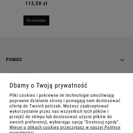
113,50 zł
Do koszyka
POMOC
MOJE KONTO
Dbamy o Twoją prywatność
PŁATNOŚCI I DOSTAWA
Pliki cookies i pokrewne im technologie umożliwiają
poprawne działanie strony i pomagają nam dostosować
INFORMACJE
ofertę do Twoich potrzeb. Możesz zaakceptować
wykorzystanie przez nas wszystkich tych plików i
przejść do sklepu lub dostosować użycie plików do
O NAS
swoich preferencji, wybierając opcję "Dostosuj zgody".
Więcej o plikach cookies przeczytasz w naszej Polityce
prywatności.