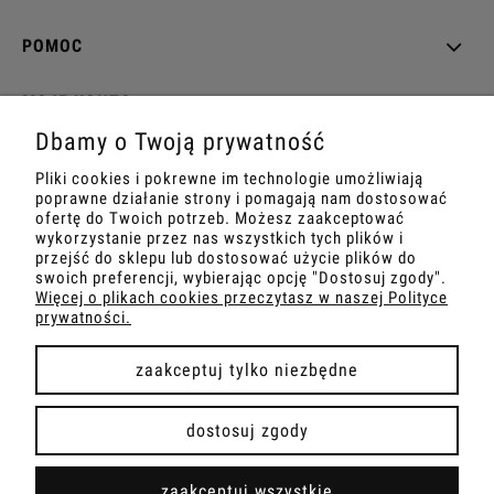
POMOC
MOJE KONTO
Dbamy o Twoją prywatność
PŁATNOŚCI I DOSTAWA
Pliki cookies i pokrewne im technologie umożliwiają
poprawne działanie strony i pomagają nam dostosować
INFORMACJE
ofertę do Twoich potrzeb. Możesz zaakceptować
wykorzystanie przez nas wszystkich tych plików i
przejść do sklepu lub dostosować użycie plików do
O NAS
swoich preferencji, wybierając opcję "Dostosuj zgody".
Więcej o plikach cookies przeczytasz w naszej Polityce
prywatności.
zaakceptuj tylko niezbędne
pokaż pełną wersję strony
dostosuj zgody
Sklep internetowy Shoper.pl
zaakceptuj wszystkie