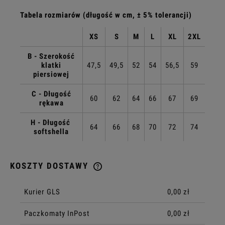
Tabela rozmiarów (długość w cm, ± 5% tolerancji)
XS
S
M
L
XL
2XL
B - Szerokość
klatki
47,5
49,5
52
54
56,5
59
piersiowej
C - Długość
60
62
64
66
67
69
rękawa
H - Długość
64
66
68
70
72
74
softshella
KOSZTY DOSTAWY
CENA NIE ZAWIERA EWENTUALNYCH KOSZTÓW PŁATNOŚCI
Kurier GLS
0,00 zł
Paczkomaty InPost
0,00 zł