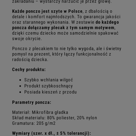
zakładaniu – wystarczy narzucić je przez głowę.
Każde ponczo jest szyte w Polsce
, z dbałością o
detale i komfort najmłodszych. To gwarancja jakości
oraz starannego wykonania. W zestawie
do każdego
poncza dołączamy plecak z tym samym motywem
,
dzięki czemu dziecko może samodzielnie spakować
swoje okrycie.
Ponczo z plecakiem to nie tylko wygoda, ale i świetny
pomysł na prezent, który łączy funkcjonalność z
radością dziecka.
Cechy produktu:
Szybko wchłania wilgoć
Produkt szybkoschnący
Posiada kieszeń z przodu
Parametry poncza:
Materiał: Mikrofibra gładka
Skład materiału: 80% poliester, 20% nylon
Gramatura: 205 g/m2
Wymiary (szer. x dł., ± 5% tolerancji):