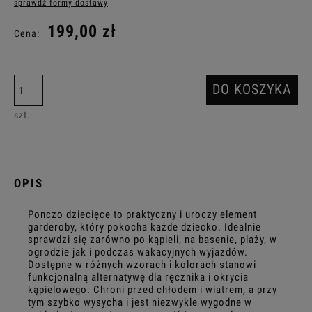
sprawdź formy dostawy
Cena nie zawiera ewentualnych kosztów płatności
199,00 zł
Cena:
DO KOSZYKA
szt.
OPIS
Ponczo dziecięce to praktyczny i uroczy element
garderoby, który pokocha każde dziecko. Idealnie
sprawdzi się zarówno po kąpieli, na basenie, plaży, w
ogrodzie jak i podczas wakacyjnych wyjazdów.
Dostępne w różnych wzorach i kolorach stanowi
funkcjonalną alternatywę dla ręcznika i okrycia
kąpielowego. Chroni przed chłodem i wiatrem, a przy
tym szybko wysycha i jest niezwykle wygodne w