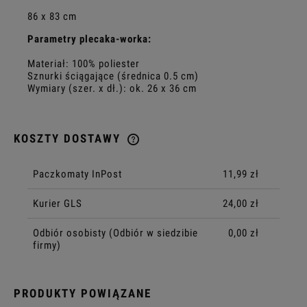
86 x 83 cm
Parametry plecaka-worka:
Materiał: 100% poliester
Sznurki ściągające (średnica 0.5 cm)
Wymiary (szer. x dł.): ok. 26 x 36 cm
KOSZTY DOSTAWY
CENA NIE ZAWIERA EWENTUALNYCH KOSZTÓW PŁATNOŚCI
Paczkomaty InPost
11,99 zł
Kurier GLS
24,00 zł
Odbiór osobisty
(Odbiór w siedzibie
0,00 zł
firmy)
PRODUKTY POWIĄZANE