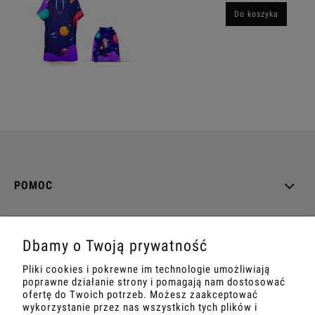
Do koszyka
POMOC
MOJE KONTO
Dbamy o Twoją prywatność
PŁATNOŚCI I DOSTAWA
Pliki cookies i pokrewne im technologie umożliwiają
poprawne działanie strony i pomagają nam dostosować
INFORMACJE
ofertę do Twoich potrzeb. Możesz zaakceptować
wykorzystanie przez nas wszystkich tych plików i