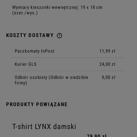
Wymiary kieszonki wewnętrznej: 19 x 18 cm
(szer./wys.)
KOSZTY DOSTAWY
CENA NIE ZAWIERA EWENTUALNYCH KOSZTÓW PŁATNOŚCI
Paczkomaty InPost
11,99 zł
Kurier GLS
24,00 zł
Odbiór osobisty
(Odbiór w siedzibie
0,00 zł
firmy)
PRODUKTY POWIĄZANE
T-shirt LYNX damski
79,90 zł