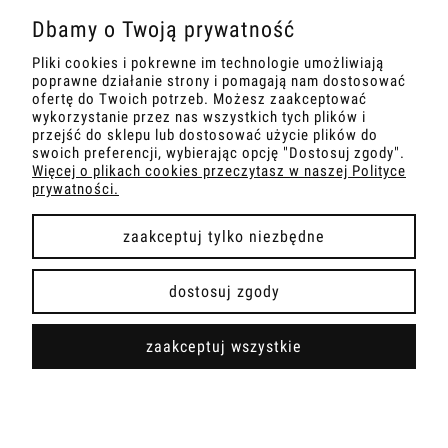
Dbamy o Twoją prywatność
PŁATNOŚCI I DOSTAWA
Pliki cookies i pokrewne im technologie umożliwiają
poprawne działanie strony i pomagają nam dostosować
INFORMACJE
ofertę do Twoich potrzeb. Możesz zaakceptować
wykorzystanie przez nas wszystkich tych plików i
przejść do sklepu lub dostosować użycie plików do
O NAS
swoich preferencji, wybierając opcję "Dostosuj zgody".
Więcej o plikach cookies przeczytasz w naszej Polityce
prywatności.
zaakceptuj tylko niezbędne
pokaż pełną wersję strony
dostosuj zgody
Sklep internetowy Shoper.pl
zaakceptuj wszystkie