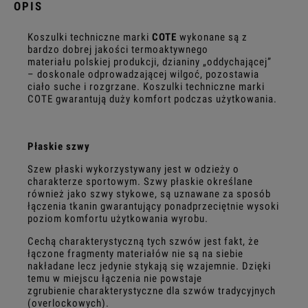
OPIS
Koszulki techniczne marki
COTE
wykonane są z
bardzo dobrej jakości termoaktywnego
materiału polskiej produkcji, dzianiny „oddychającej”
– doskonale odprowadzającej wilgoć, pozostawia
ciało suche i rozgrzane. Koszulki techniczne marki
COTE gwarantują duży komfort podczas użytkowania.
Płaskie szwy
Szew płaski wykorzystywany jest w odzieży o
charakterze sportowym. Szwy płaskie określane
również jako szwy stykowe, są uznawane za sposób
łączenia tkanin gwarantujący ponadprzeciętnie wysoki
poziom komfortu użytkowania wyrobu.
Cechą charakterystyczną tych szwów jest fakt, że
łączone fragmenty materiałów nie są na siebie
nakładane lecz jedynie stykają się wzajemnie. Dzięki
temu w miejscu łączenia nie powstaje
zgrubienie charakterystyczne dla szwów tradycyjnych
(overlockowych).