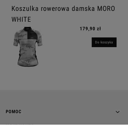
Koszulka rowerowa damska MORO
WHITE
179,90 zł
Do koszyka
POMOC
MOJE KONTO