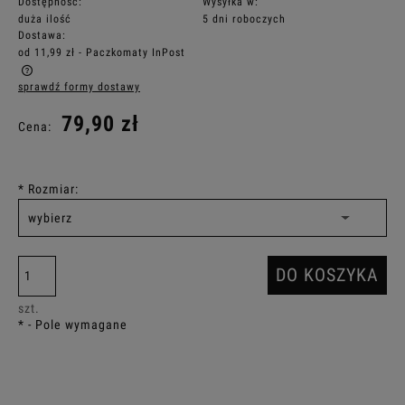
Dostępność:
Wysyłka w:
duża ilość
5 dni roboczych
Dostawa:
od 11,99 zł
- Paczkomaty InPost
sprawdź formy dostawy
Cena nie zawiera ewentualnych kosztów płatności
79,90 zł
Cena:
*
Rozmiar:
DO KOSZYKA
szt.
*
- Pole wymagane