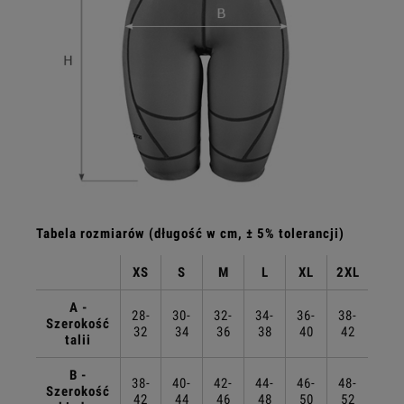
Tabela rozmiarów (długość w cm, ± 5% tolerancji)
XS
S
M
L
XL
2XL
A -
28-
30-
32-
34-
36-
38-
Szerokość
32
34
36
38
40
42
talii
B -
38-
40-
42-
44-
46-
48-
Szerokość
42
44
46
48
50
52