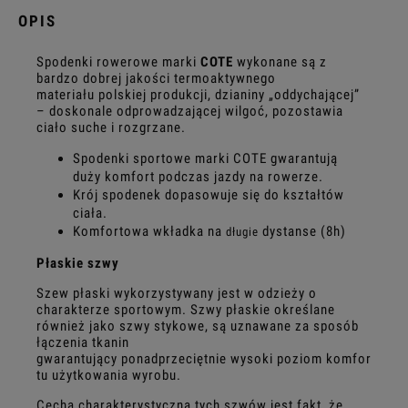
OPIS
Spodenki rowerowe marki
COTE
wykonane są z
bardzo dobrej jakości termoaktywnego
materiału polskiej produkcji, dzianiny „oddychającej”
– doskonale odprowadzającej wilgoć, pozostawia
ciało suche i rozgrzane.
Spodenki sportowe marki COTE gwarantują
duży komfort podczas jazdy na rowerze.
Krój spodenek dopasowuje się do kształtów
ciała.
Komfortowa wkładka na
dystanse (8h)
długie
Płaskie szwy
Szew płaski wykorzystywany jest w odzieży o
charakterze sportowym. Szwy płaskie określane
również jako szwy stykowe, są uznawane za sposób
łączenia tkanin
gwarantujący ponadprzeciętnie wysoki poziom komfor
tu użytkowania wyrobu.
Cechą charakterystyczną tych szwów jest fakt, że