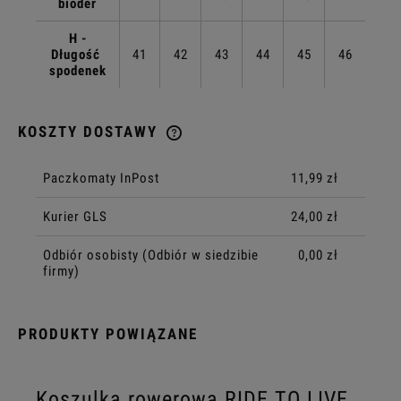
bioder
H -
Długość
41
42
43
44
45
46
spodenek
KOSZTY DOSTAWY
CENA NIE ZAWIERA EWENTUALNYCH KOSZTÓW PŁATNOŚCI
Paczkomaty InPost
11,99 zł
Kurier GLS
24,00 zł
Odbiór osobisty
(Odbiór w siedzibie
0,00 zł
firmy)
PRODUKTY POWIĄZANE
Koszulka rowerowa RIDE TO LIVE