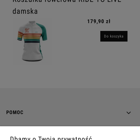
damska
179,90 zł
Do koszyka
POMOC
MOJE KONTO
Dbamy o Twoją prywatność