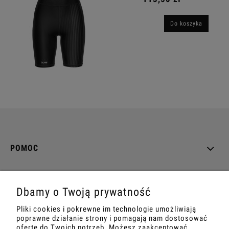
Do koszyka
POMOC
MOJE KONTO
Dbamy o Twoją prywatność
PŁATNOŚCI I DOSTAWA
Pliki cookies i pokrewne im technologie umożliwiają
poprawne działanie strony i pomagają nam dostosować
INFORMACJE
ofertę do Twoich potrzeb. Możesz zaakceptować