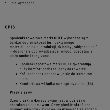
*
- Pole wymagane
OPIS
Spodenki rowerowe marki
COTE
wykonane są z
bardzo dobrej jakości termoaktywnego
materiału polskiej produkcji, dzianiny „oddychającej”
– doskonale odprowadzającej wilgoć, pozostawia
ciało suche i rozgrzane.
Spodenki sportowe marki COTE gwarantują
duży komfort podczas jazdy na rowerze.
Krój spodenek dopasowuje się do kształtów
ciała.
Komfortowa wkładka na
dystanse (8h)
długie
Płaskie szwy
Szew płaski wykorzystywany jest w odzieży o
charakterze sportowym. Szwy płaskie określane
również jako szwy stykowe, są uznawane za sposób