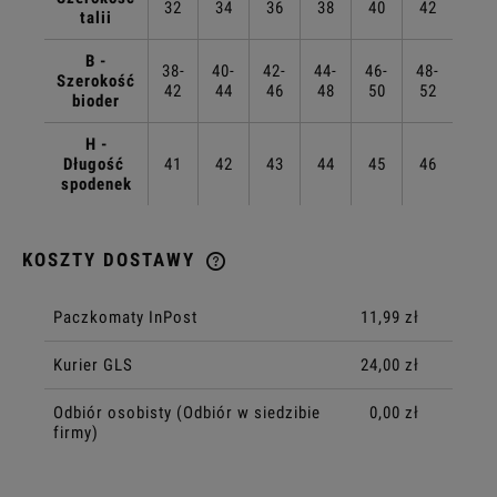
32
34
36
38
40
42
talii
B -
38-
40-
42-
44-
46-
48-
Szerokość
42
44
46
48
50
52
bioder
H -
Długość
41
42
43
44
45
46
spodenek
KOSZTY DOSTAWY
CENA NIE ZAWIERA EWENTUALNYCH KOSZTÓW PŁATNOŚCI
Paczkomaty InPost
11,99 zł
Kurier GLS
24,00 zł
Odbiór osobisty
(Odbiór w siedzibie
0,00 zł
firmy)