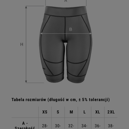
Tabela rozmiarów (długość w cm, ± 5% tolerancji)
XS
S
M
L
XL
2XL
A -
28-
30-
32-
34-
36-
38-
Szerokość