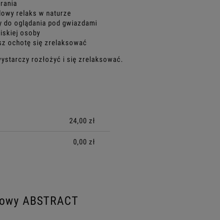
brania
dowy relaks w naturze
y do oglądania pod gwiazdami
liskiej osoby
sz ochotę się zrelaksować
ystarczy rozłożyć i się zrelaksować.
ALNYCH
24,00 zł
0,00 zł
żowy ABSTRACT