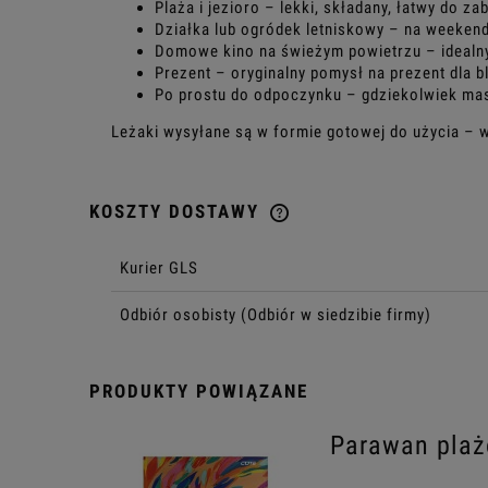
Plaża i jezioro – lekki, składany, łatwy do za
Działka lub ogródek letniskowy – na weeken
Domowe kino na świeżym powietrzu – idealn
Prezent – oryginalny pomysł na prezent dla b
Po prostu do odpoczynku – gdziekolwiek ma
Leżaki wysyłane są w formie gotowej do użycia – w
KOSZTY DOSTAWY
CENA NIE ZAWIERA EWENTU
Kurier GLS
KOSZTÓW PŁATNOŚCI
Odbiór osobisty
(Odbiór w siedzibie firmy)
PRODUKTY POWIĄZANE
Parawan pla