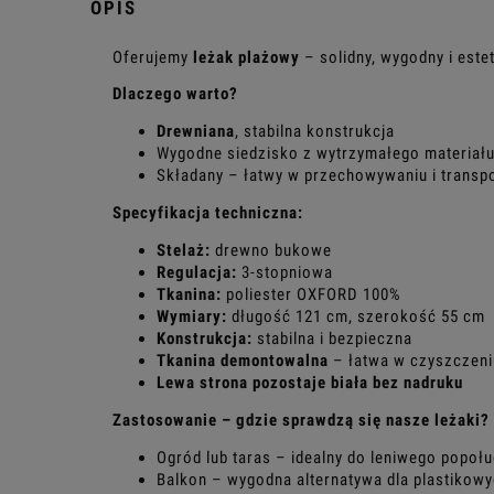
OPIS
Oferujemy
leżak plażowy
– solidny, wygodny i este
Dlaczego warto?
Drewniana
, stabilna konstrukcja
Wygodne siedzisko z wytrzymałego materiał
Składany – łatwy w przechowywaniu i transp
Specyfikacja techniczna:
Stelaż:
drewno bukowe
Regulacja:
3-stopniowa
Tkanina:
poliester OXFORD 100%
Wymiary:
długość 121 cm, szerokość 55 cm
Konstrukcja:
stabilna i bezpieczna
Tkanina demontowalna
– łatwa w czyszczeni
Lewa strona pozostaje biała bez nadruku
Zastosowanie – gdzie sprawdzą się nasze leżaki?
Ogród lub taras – idealny do leniwego popołu
Balkon – wygodna alternatywa dla plastikowy