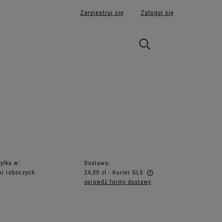
Zarejestruj się
Zaloguj się
yłka w:
Dostawa:
ni roboczych
24,00 zł
- Kurier GLS
sprawdź formy dostawy
Cena nie zawiera ewentualnych kosztów
płatności