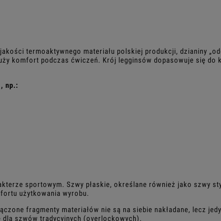
akości termoaktywnego materiału polskiej produkcji, dzianiny „o
duży komfort podczas ćwiczeń. Krój legginsów dopasowuje się do k
, np.:
akterze sportowym. Szwy płaskie, określane również jako szwy st
fortu użytkowania wyrobu.
ączone fragmenty materiałów nie są na siebie nakładane, lecz jedy
e dla szwów tradycyjnych (overlockowych).