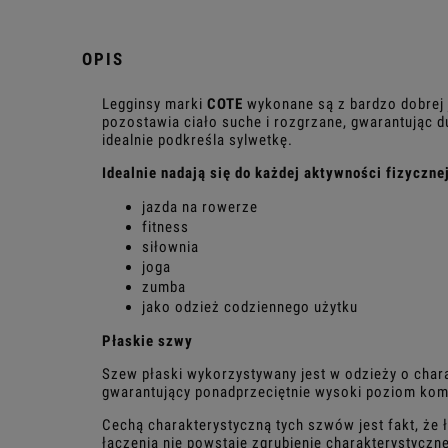
OPIS
Legginsy marki
COTE
wykonane są z bardzo dobrej j
pozostawia ciało suche i rozgrzane, gwarantując 
idealnie podkreśla sylwetkę.
Idealnie nadają się do każdej aktywności fizycznej
jazda na rowerze
fitness
siłownia
joga
zumba
jako odzież codziennego użytku
Płaskie szwy
Szew płaski wykorzystywany jest w odzieży o char
gwarantujący ponadprzeciętnie wysoki poziom kom
Cechą charakterystyczną tych szwów jest fakt, że ł
łączenia nie powstaje zgrubienie charakterystyczn