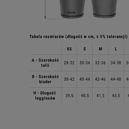
Tabela rozmiarów (długość w cm, ± 5% tolerancji)
XS
S
M
L
A - Szerokość
28-32
30-34
32-36
34-38
3
talii
B - Szerokość
38-42
40-44
42-46
44-48
4
bioder
H - Długość
39,5
40,5
41,5
43,5
legginsów