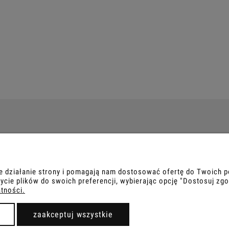
PŁATNOŚCI I DOSTAWA
INFORMACJE
Formy płatności
Polityka prywatn
ne działanie strony i pomagają nam dostosować ofertę do Twoich
Czas i koszty dostawy
ycie plików do swoich preferencji, wybierając opcję "Dostosuj zgo
atności.
Czas realizacji zamówienia
zaakceptuj wszystkie