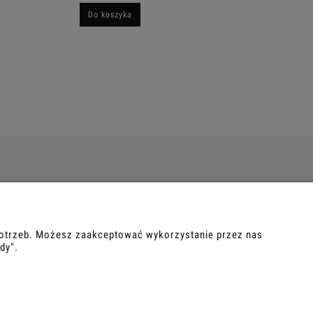
Do koszyka
O NAS
ości
Kontakt i dane firmy
 potrzeb. Możesz zaakceptować wykorzystanie przez nas
dy".