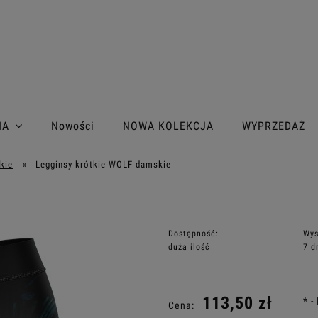
IA
Nowości
NOWA KOLEKCJA
WYPRZEDAŻ
kie
»
Legginsy krótkie WOLF damskie
Dostępność:
Wys
duża ilość
7 d
Cena nie zaw
113,50 zł
*
-
Cena:
płatności