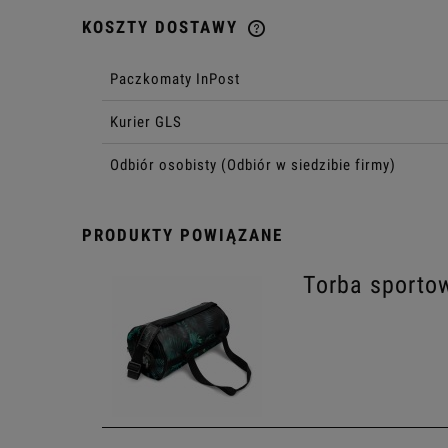
KOSZTY DOSTAWY
CENA NIE ZAWIERA EWENTU
Paczkomaty InPost
KOSZTÓW PŁATNOŚCI
Kurier GLS
Odbiór osobisty
(Odbiór w siedzibie firmy)
PRODUKTY POWIĄZANE
Torba sport