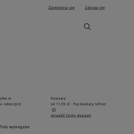
Zarejestruj się
Zaloguj się
yłka w:
Dostawa:
ni roboczych
od 11,99 zł
- Paczkomaty InPost
sprawdź formy dostawy
iera ewentualnych kosztów
 Pole wymagane