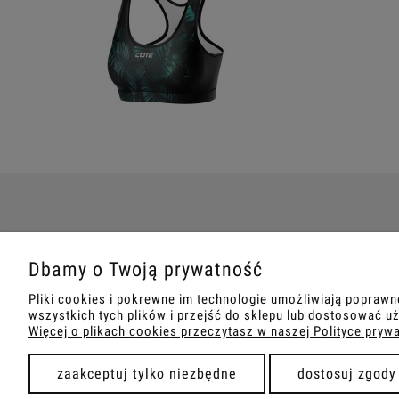
POMOC
MOJE KONTO
Dbamy o Twoją prywatność
Zwroty i reklamacje
Twoje zamówienia
Pliki cookies i pokrewne im technologie umożliwiają popraw
Regulaminy
Ustawienia konta
wszystkich tych plików i przejść do sklepu lub dostosować uż
Więcej o plikach cookies przeczytasz w naszej Polityce pryw
Przechowalnia
zaakceptuj tylko niezbędne
dostosuj zgody