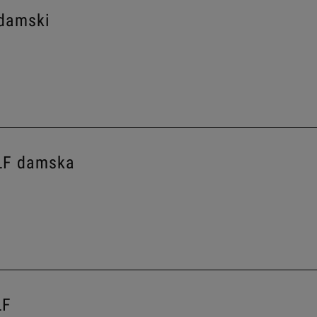
 damski
LF damska
LF