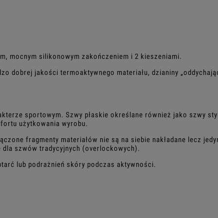
m, mocnym silikonowym zakończeniem i 2 kieszeniami.
zo dobrej jakości termoaktywnego materiału, dzianiny „oddychają
akterze sportowym. Szwy płaskie określane również jako szwy st
fortu użytkowania wyrobu.
ączone fragmenty materiałów nie są na siebie nakładane lecz jedy
e dla szwów tradycyjnych (overlockowych).
tarć lub podrażnień skóry podczas aktywności.