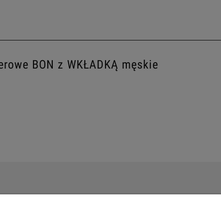
werowe BON z WKŁADKĄ męskie
PŁATNOŚCI I DOSTAWA
INFORMACJE
Formy płatności
Polityka prywatn