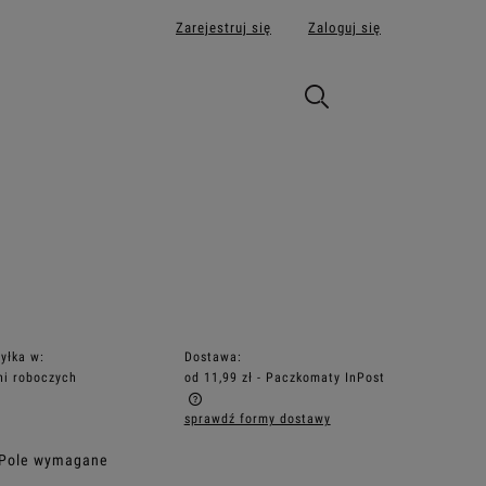
Zarejestruj się
Zaloguj się
yłka w:
Dostawa:
ni roboczych
od 11,99 zł
- Paczkomaty InPost
sprawdź formy dostawy
iera ewentualnych kosztów
 Pole wymagane