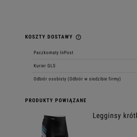
KOSZTY DOSTAWY
CENA NIE ZAWIERA EWENTU
Paczkomaty InPost
KOSZTÓW PŁATNOŚCI
Kurier GLS
Odbiór osobisty
(Odbiór w siedzibie firmy)
PRODUKTY POWIĄZANE
Legginsy kró