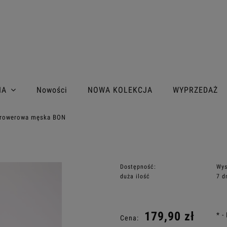
IA
Nowości
NOWA KOLEKCJA
WYPRZEDAŻ
 rowerowa męska BON
Dostępność:
Wys
duża ilość
7 d
Cena nie zaw
179,90 zł
*
-
Cena:
płatności