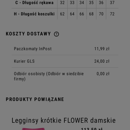
C - Długość rękawa
32
33
34
35
36
37
H - Długość koszulki
62
64
66
68
70
72
KOSZTY DOSTAWY
CENA NIE ZAWIERA EWENTUALNYCH KOSZTÓW PŁATNOŚCI
Paczkomaty InPost
11,99 zł
Kurier GLS
24,00 zł
Odbiór osobisty
(Odbiór w siedzibie
0,00 zł
firmy)
PRODUKTY POWIĄZANE
Legginsy krótkie FLOWER damskie
113,50 zł