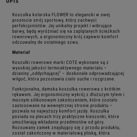
OPIS
Koszulka kolarska FLOWER to elegancki w swej
prostocie strój sportowy, który zachwyci
perfekcjonistów. Jej unikalny projekt i wibrujące
barwy, będą wyróżniać się na zaplątanych ścieżkach
rowerowych, a ergonomiczny krój zapewni komfort
odczuwalny do ostatniego szwu.
Materiał
Koszulki rowerowe marki COTE wykonane są z
wysokiej jakości termoaktywnego materiału –
dzianiny „oddychającej” – doskonale odprowadzającej
wilgoć, która pozostawia ciało suche i rozgrzane.
Funkcjonalna, damska koszulka rowerowa z krótkim
rękawem. Jej ergonomiczny wykrój z dłuższym tyłem i
mocnym silikonowym zakończeniem, które zostało
zastosowane na wewnętrznej stronie produktu –
pozwala na najwyższy komfort jazdy. Koszulka
posiada na plecach trzy praktyczne kieszonki, które
umożliwiają wkładanie przedmiotów od góry.
Rozsuwany zamek znajdujący się z przodu produktu,
został zakończony w materiałową pliską, która