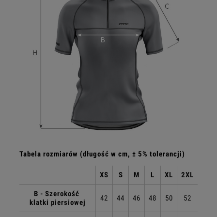
Tabela rozmiarów (długość w cm, ± 5% tolerancji)
XS
S
M
L
XL
2XL
B - Szerokość
42
44
46
48
50
52
klatki piersiowej