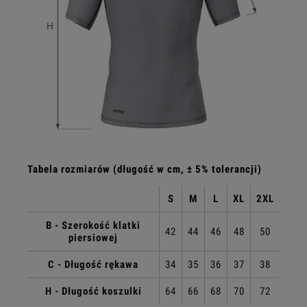
Tabela rozmiarów (długość w cm, ± 5% tolerancji)
S
M
L
XL
2XL
B - Szerokość klatki
42
44
46
48
50
piersiowej
C - Długość rękawa
34
35
36
37
38
H - Długość koszulki
64
66
68
70
72